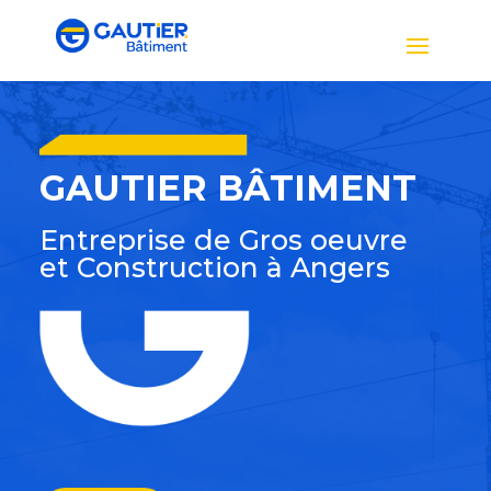
GAUTIER BÂTIMENT
Entreprise de Gros oeuvre
et Construction à Angers